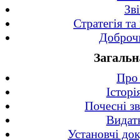
Зв
Стратегія та
Доброчи
Загальн
Про 
Історі
Почесні з
Видат
Установчі до