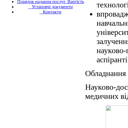
Порядок надання послуг. Вартість
технолог
Установчі документи
Контакти
впровадж
навчальн
універси
залученн
науково-
аспіранті
Обладнання 
Науково-досл
медичних ві