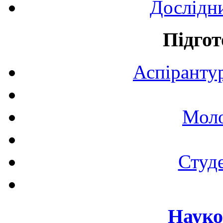
Дослідн
Підгот
Аспірантур
Моло
Студе
Науко