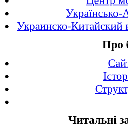
Центр мо
Українсько-
Украинско-Китайский к
Про 
Сай
Істор
Структ
Читальні з