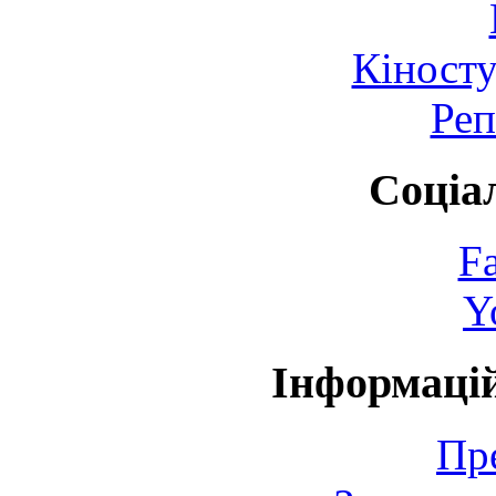
Кіносту
Реп
Соціа
F
Y
Інформаці
Пр