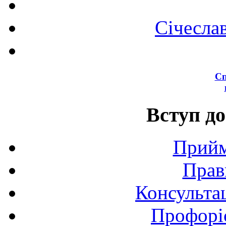
Січесла
Сп
Вступ до
Прийм
Прав
Консультац
Профоріє