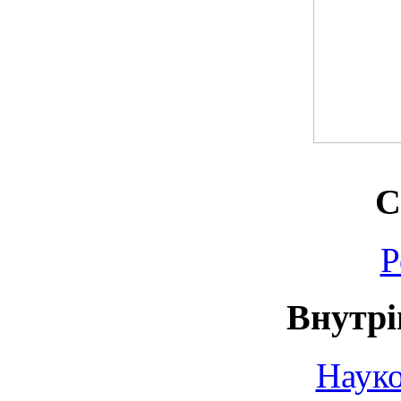
С
Р
Внутрі
Науко