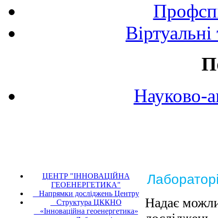
Профспі
Віртуальні
П
Науково-а
ЦЕНТР "ІННОВАЦІЙНА
Лабораторі
ГЕОЕНЕРГЕТИКА"
Напрямки досліджень Центру
Надає можли
Структура ЦККНО
«Інноваційна геоенергетика»