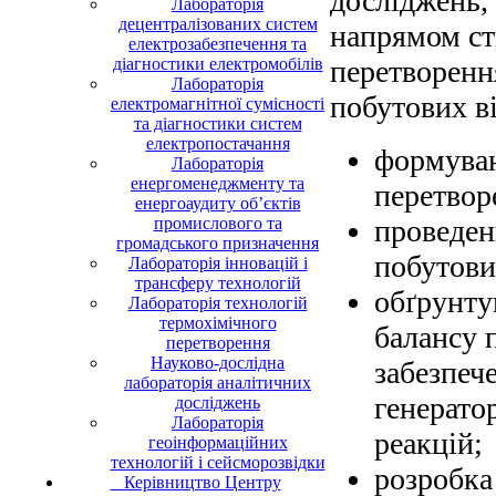
досліджень, 
Лабораторія
децентралізованих систем
напрямом ст
електрозабезпечення та
діагностики електромобілів
перетворенн
Лабораторія
побутових ві
електромагнітної сумісності
та діагностики систем
електропостачання
формуван
Лабораторія
енергоменеджменту та
перетвор
енергоаудиту об’єктів
промислового та
проведен
громадського призначення
побутових
Лабораторія інновацій і
трансферу технологій
обґрунту
Лабораторія технологій
термохімічного
балансу 
перетворення
Науково-дослідна
забезпеч
лабораторія аналітичних
генерато
досліджень
Лабораторія
реакцій;
геоінформаційних
технологій і сейсморозвідки
розробка
Керівництво Центру