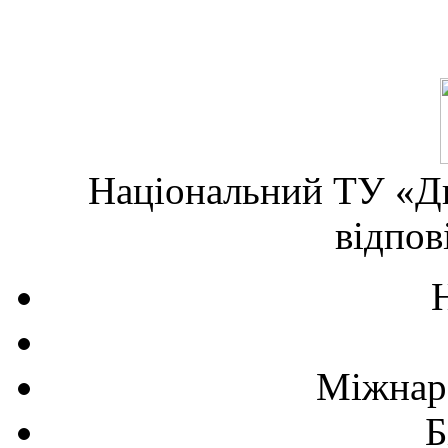
Національний ТУ «Дн
відпов
Міжнаро
Б