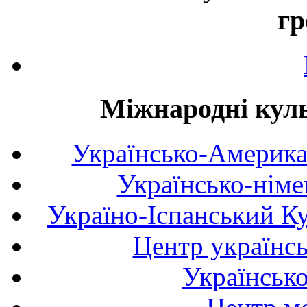
гр
Міжнародні куль
Українсько-Америка
Українсько-німе
Україно-Іспанський К
Центр українсь
Українськ