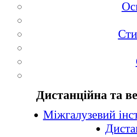
Ос
Сти
Дистанційна та в
Міжгалузевий інст
Диста