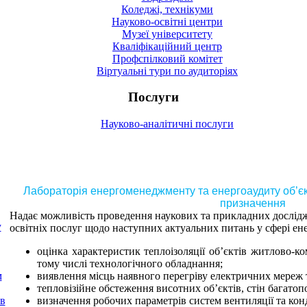
Коледжі, технікуми
Науково-освітні центри
Музеї університету
Кваліфікаційний центр
Профспілковий комітет
Віртуальні тури по аудиторіях
Послуги
Науково-аналітичні послуги
Лабораторія енергоменеджменту та енергоаудиту об’єк
призначення
Надає можливість проведення наукових та прикладних дослідж
у
освітніх послуг щодо наступних актуальних питань у сфері ен
оцінка характеристик теплоізоляції об’єктів житлово-к
тому числі технологічного обладнання;
м
виявлення місць наявного перегріву електричних мереж 
тепловізійне обстеження висотних об’єктів, стін багатоп
ів
визначення робочих параметрів систем вентиляції та ко