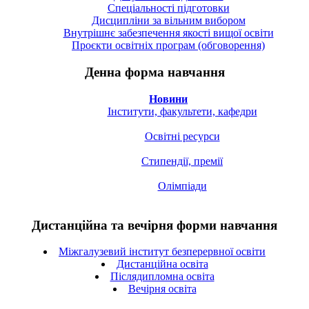
Спецiальностi підготовки
Дисципліни за вільним вибором
Внутрішнє забезпечення якості вищої освіти
Проєкти освітніх програм (обговорення)
Денна форма навчання
Новини
Інститути, факультети, кафедри
Освітні ресурси
Стипендії, премії
Олімпіади
Дистанційна та вечірня форми навчання
Міжгалузевий інститут безперервної освіти
Дистанційна освіта
Післядипломна освіта
Вечірня освіта