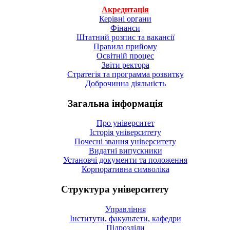
Акредитація
Керівні органи
Фінанси
Штатний розпис та вакансії
Правила прийому
Освітній процес
Звіти ректора
Стратегія та программа розвитку
Доброчинна діяльність
Загальна інформація
Про університет
Історія університету
Почесні звання університету
Видатні випускники
Установчі документи та положення
Корпоративна символiка
Структура університету
Управління
Інститути, факультети, кафедри
Підрозділи