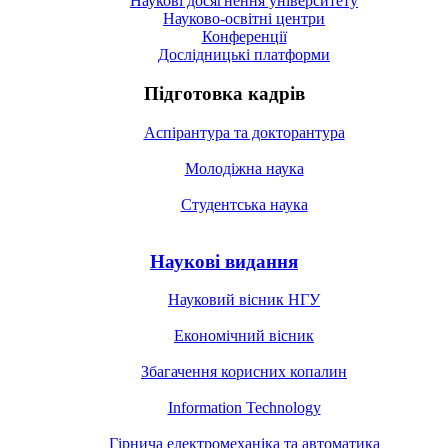
Наукові досягнення університету
Науково-освітні центри
Конференції
Дослідницькі платформи
Підготовка кадрів
Аспірантура та докторантура
Молодіжна наука
Студентська наука
Наукові видання
Науковий вісник НГУ
Економічний вісник
Збагачення корисних копалин
Information Technology
Гірнича електромеханіка та автоматика