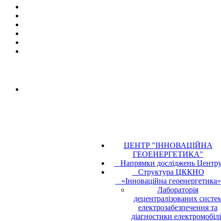
ЦЕНТР "ІННОВАЦІЙНА
ГЕОЕНЕРГЕТИКА"
Напрямки досліджень Центр
Структура ЦККНО
«Інноваційна геоенергетика»
Лабораторія
децентралізованих систе
електрозабезпечення та
діагностики електромобіл