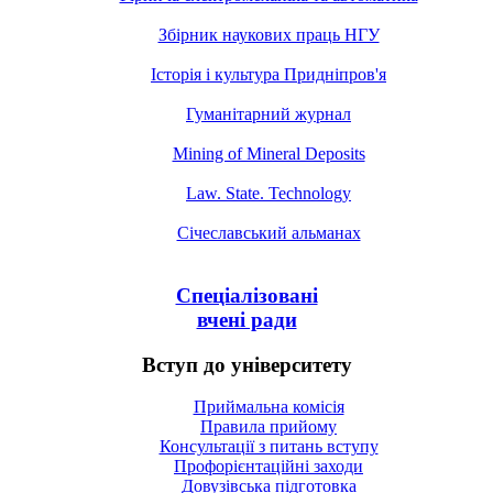
Збірник наукових праць НГУ
Історія і культура Придніпров'я
Гуманітарний журнал
Mining of Mineral Deposits
Law. State. Technology
Січеславський альманах
Спеціалізовані
вчені ради
Вступ до університету
Приймальна комісія
Правила прийому
Консультації з питань вступу
Профорієнтаційні заходи
Довузівська підготовка