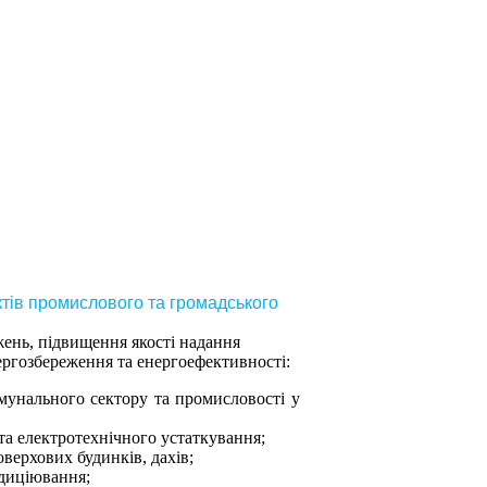
тів промислового та громадського
ень, підвищення якості надання
ергозбереження та енергоефективності:
омунального сектору та промисловості у
та електротехнічного устаткування;
оверхових будинків, дахів;
ндиціювання;